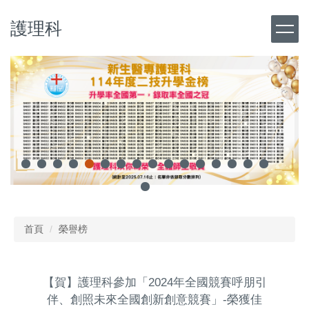
跳
護理科
到
主
要
內
容
區
首頁
榮譽榜
【賀】護理科參加「2024年全國競賽呼朋引
伴、創照未來全國創新創意競賽」-榮獲佳