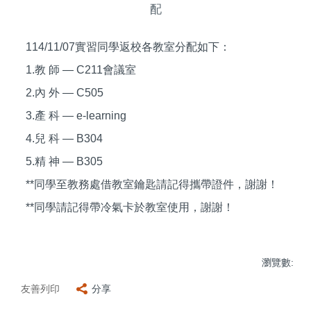
配
114/11/07實習同學返校各教室分配如下：
1.教 師 — C211會議室
2.內 外 — C505
3.產 科 — e-learning
4.兒 科 — B304
5.精 神 — B305
**同學至教務處借教室鑰匙請記得攜帶證件，謝謝！
**同學請記得帶冷氣卡於教室使用，謝謝！
瀏覽數:
友善列印
分享