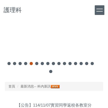
跳
護理科
到
主
要
內
容
區
首頁
最新消息-- 科內新訊
【公告】114/11/07實習同學返校各教室分