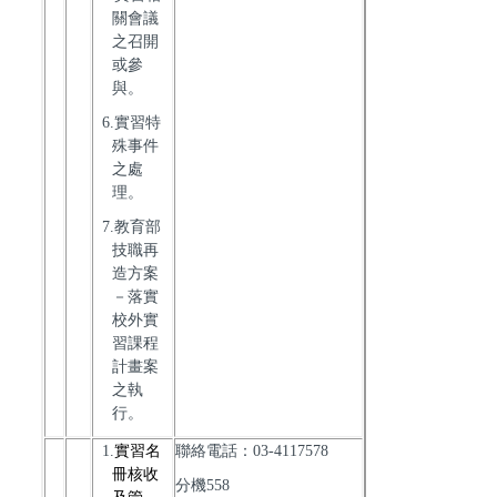
關會議
之召開
或參
與。
6.實習特
殊事件
之處
理。
7.教育部
技職再
造方案
－落實
校外實
習課程
計畫案
之執
行。
1.
實習名
聯絡電話：03-4117578
冊核收
分機558