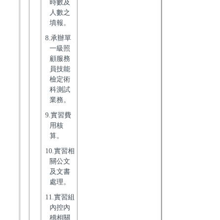
時數及
人數之
填報。
8.承辦單
一級照
顧服務
員技能
檢定術
科測試
業務。
9.實習費
用核
算。
10.實習相
關公文
及文書
處理。
11.實習組
內控內
稽相關