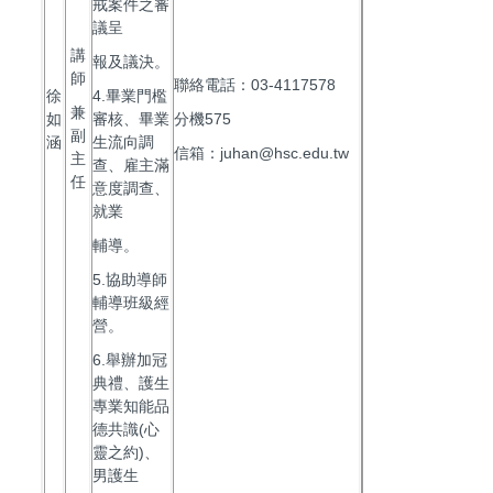
戒案件之審
議呈
講
報及議決。
師
聯絡電話：03-4117578
徐
4.畢業門檻
兼
如
審核、畢業
分機575
副
涵
生流向調
信箱：juhan@hsc.edu.tw
主
查、雇主滿
任
意度調查、
就業
輔導。
5.協助導師
輔導班級經
營。
6.舉辦加冠
典禮、護生
專業知能品
德共識(心
靈之約)、
男護生