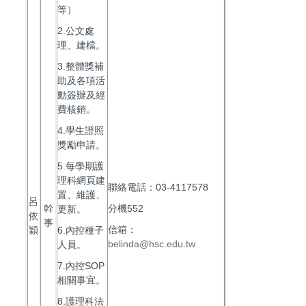
等）
2.公文處
理、建檔。
3.整體獎補
助及各項活
動簽辦及經
費核銷。
4.學生證照
獎勵申請。
5.每學期護
理科網頁建
聯絡電話：03-4117578
置、維護、
呂
幹
分機552
更新。
依
事
信箱：
穎
6.內控種子
belinda@hsc.edu.tw
人員。
7.內控SOP
相關事宜。
8.護理科法