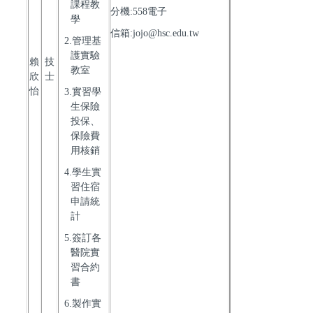
課程教
分機:558電子
學
信箱:jojo@hsc.edu.tw
2.管理基
護實驗
賴
技
教室
欣
士
怡
3.實習學
生保險
投保、
保險費
用核銷
4.學生實
習住宿
申請統
計
5.簽訂各
醫院實
習合約
書
6.製作實