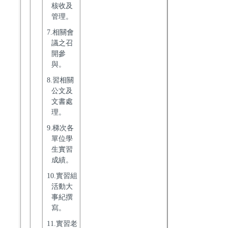
核收及
管理。
7.相關會
議之召
開參
與。
8.習相關
公文及
文書處
理。
9.梯次各
單位學
生實習
成績。
10.實習組
活動大
事紀撰
寫。
11.實習老