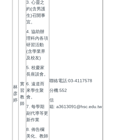
3. 心靈之
約(含男護
生)召開事
宜。
4. 協助辦
理科內各項
研習活動
(含學業界
及校友)
5. 校慶家
長座談會。
聯絡電話:03-4117578
實
6. 遠道而
林
習
來學生聚
分機:552
彦
教
會。
婷
信
師
7. 每學期
箱: a3613091@hsc.edu.tw
副代導等更
新作業
8. 佈告欄
美化、教師