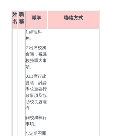
姓
職
職掌
聯絡方式
名
稱
1.綜理科
務。
2.出席校務
會議，審議
校務重大事
項。
3.出席行政
會議，討論
學校重要行
政事項及協
助校長處理
有
關校務執行
事項。
4.定期召開