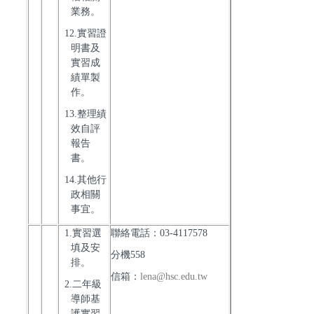
業務。
12.實習證
明書及
實習成
績單製
作。
13.整理績
效自評
報告
書。
14.其他行
政相關
事宜。
1.實習選
聯絡電話：03-4117578
填及安
分機558
排。
信箱：
lena@hsc.edu.tw
2.二年級
導師基
護實習