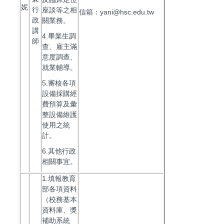
妮
行
座談等之相
信箱：yani@hsc.edu.tw
政
關業務。
講
4.畢業生調
師
查、雇主滿
意度調查、
就業輔導。
5.審核各項
設備採購經
費預算及彙
整設備維護
使用之統
計。
6.其他行政
相關事宜。
1.填報教育
部各項資料
（校務基本
資料庫、獎
補助系統