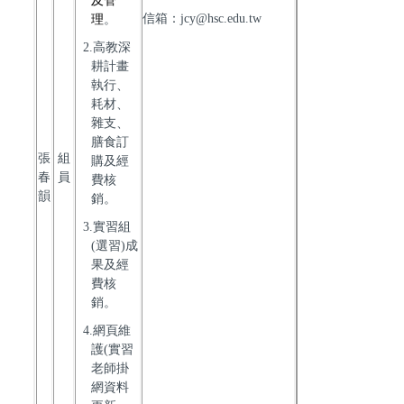
及管
信箱：jcy@hsc.edu.tw
理
。
2.高教深
耕計畫
執行、
耗材、
雜支、
膳食訂
張
組
購及經
春
員
費核
韻
銷。
3.實習組
(選習)成
果及經
費核
銷。
4.網頁維
護(實習
老師掛
網資料