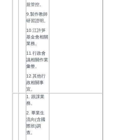
規管控。
9.製作教師
研習證明。
10.江許笋
基金會相關
業務。
11.行政會
議相關作業
彙整。
12.其他行
政相關事
宜。
1. 跟課業
務。
2. 畢業生
流向(含國
際班)調
查。