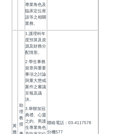
專業角色及
臨床定位座
談等之相關
業務。
1.護理科年
度預算及資
源及財務分
配情形。
2.學生事務
規章與重要
事項之討論
與重大懲戒
案件之審議
呈報及議
決。
助
3.舉辦加冠
理
典禮、心靈
教
之約、男護
聯絡電話：03-4117578
授
黃
生專業角色
雅
分機577
兼
及臨床定位