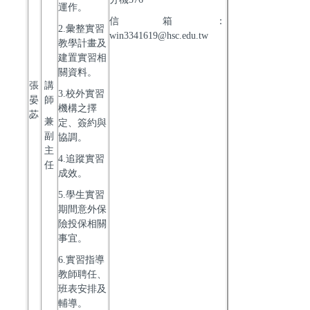
運作。
信箱：
2.彙整實習
win3341619@hsc.edu.tw
教學計畫及
建置實習相
關資料。
張
講
3.校外實習
晏
師
機構之擇
苾
兼
定、簽約與
副
協調。
主
4.追蹤實習
任
成效。
5.學生實習
期間意外保
險投保相關
事宜。
6.實習指導
教師聘任、
班表安排及
輔導。