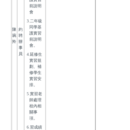
前說明
會
3.二年級
同學基
陳
約
護實習
琬
聘
前說明
羚
辦
會。
事
員
4.延修生
實習規
劃、補
修學生
實習安
排。
5.實習老
師處理
校內相
關事
項。
6.習成績