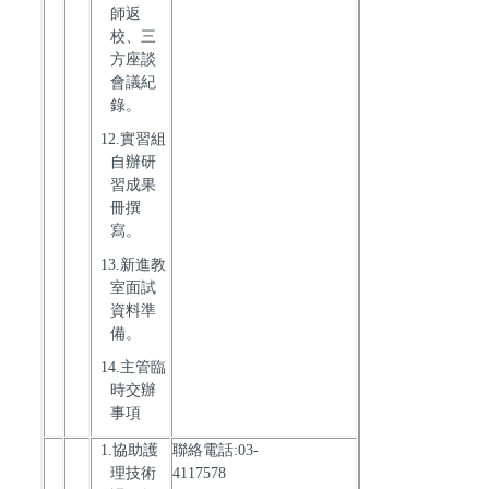
師返
校、三
方座談
會議紀
錄。
12.實習組
自辦研
習成果
冊撰
寫。
13.新進教
室面試
資料準
備。
14.主管臨
時交辦
事項
1.協助護
聯絡電話:03-
理技術
4117578