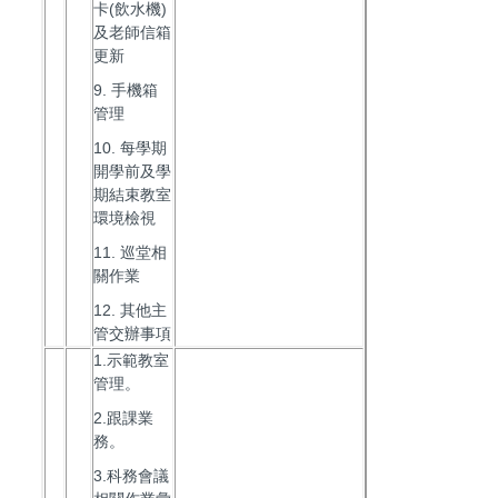
卡(飲水機)
及老師信箱
更新
9. 手機箱
管理
10. 每學期
開學前及學
期結束教室
環境檢視
11. 巡堂相
關作業
12. 其他主
管交辦事項
1.示範教室
管理。
2.跟課業
務。
3.科務會議