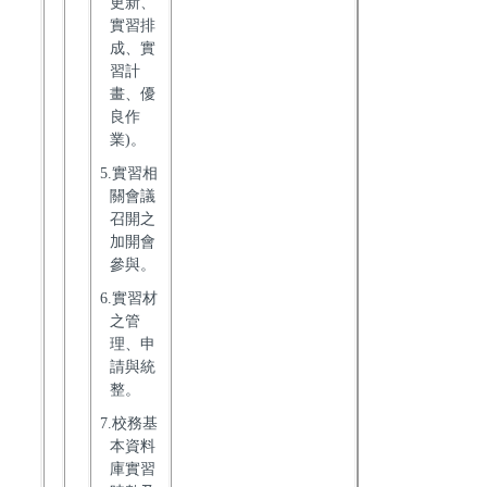
更新、
實習排
成、實
習計
畫、優
良作
業)。
5.實習相
關會議
召開之
加開會
參與。
6.實習材
之管
理、申
請與統
整。
7.校務基
本資料
庫實習