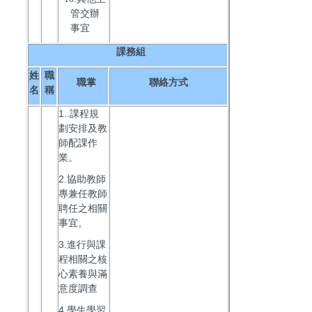
管交辦
事宜
課務組
姓
職
職掌
聯絡方式
名
稱
1..課程規
劃安排及教
師配課作
業。
2.協助教師
專兼任教師
聘任之相關
事宜。
3.進行與課
程相關之核
心素養與滿
意度調查
4.學生學習