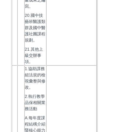
畫成果之編
寫。
20.國中技
藝班醫護類
群及國中醫
護社團課程
規劃。
21.其他上
級交辦事
項。
1.協助課務
組法規的檢
視彙整與修
改。
2.執行教學
品保相關業
務活動
A.每年度課
程結構介紹
暨核心能力