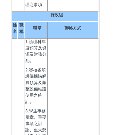
理之事項。
行政組
姓
職
職掌
聯絡方式
名
稱
1.護理科年
度預算及資
源及財務分
配。
2.審核各項
設備採購經
費預算及彙
整設備維護
使用之統
計。
3.學生事務
規章、重要
事項之討
論、重大懲