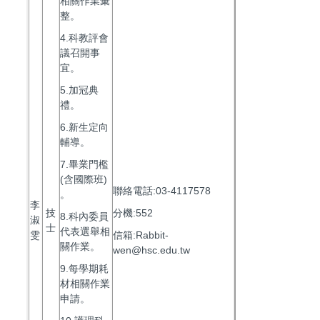
相關作業彙
整。
4.科教評會
議召開事
宜。
5.加冠典
禮。
6.新生定向
輔導。
7.畢業門檻
(含國際班)
聯絡電話:03-4117578
。
李
技
分機:552
8.科內委員
淑
士
代表選舉相
雯
信箱:Rabbit-
關作業。
wen@hsc.edu.tw
9.每學期耗
材相關作業
申請。