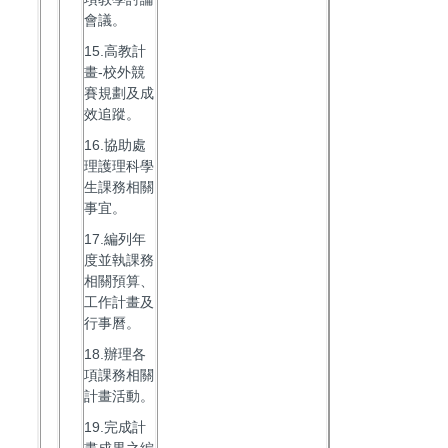
會議。
15.高教計
畫-校外競
賽規劃及成
效追蹤。
16.協助處
理護理科學
生課務相關
事宜。
17.編列年
度並執課務
相關預算、
工作計畫及
行事曆。
18.辦理各
項課務相關
計畫活動。
19.完成計