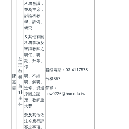
科務會議，
並為主席，
討論科教
學、設備、
研究
及其他有關
科務事項及
審議教師之
聘任、聘
助
期、升等、
理
停
聯絡電話：03-4117578
教
陳
聘、不續
授
分機557
嘉
聘、解聘、
兼
信箱：
雯
進修、資遣
科
ccw0226@hsc.edu.tw
原因之認
主
定、教師重
任
大獎
懲及其他依
法令應行評
審之事項。