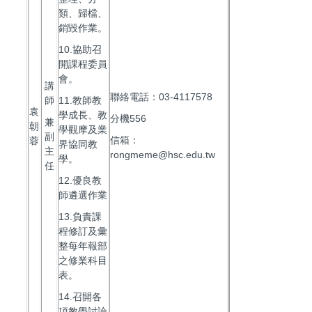
類、歸檔、
銷毀作業。
10.協助召
開課程委員
會。
講
聯絡電話：03-4117578
師
11.教師教
袁
學成長、教
分機556
兼
朝
學觀摩及業
副
信箱：
蓉
界協同教
主
rongmeme@hsc.edu.tw
學。
任
12.優良教
師遴選作業
13.負責課
程修訂及彙
整每年報部
之修業科目
表。
14.召開各
項教學討論