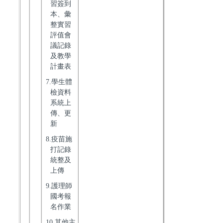
習簽到
本、彙
整實習
評值會
議記錄
及教學
計畫表
7.學生體
檢資料
系統上
傳、更
新
8.疫苗施
打記錄
統整及
上傳
9.護理師
國考報
名作業
10.其他主