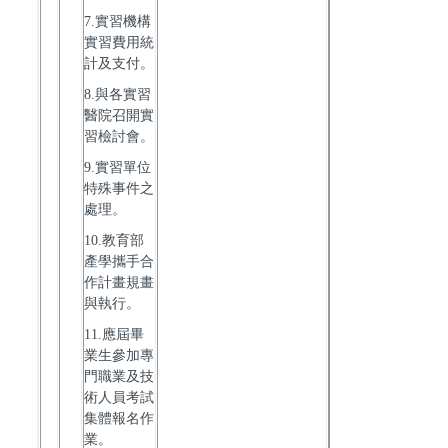
7.實習機構
實習費用統
計及支付。
8.與各實習
醫院召開實
習檢討會。
9.實習單位
特殊事件之
處理。
10.教育部
產學攜手合
作計畫規畫
與執行。
11.應屆畢
業生參加專
門職業及技
術人員考試
集體報名作
業。