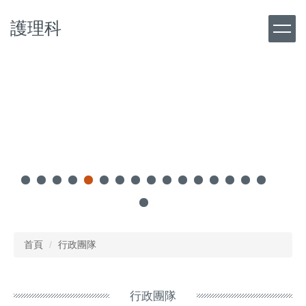
跳
護理科
到
主
要
內
容
區
首頁
行政團隊
行政團隊