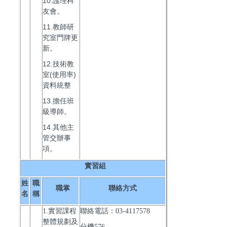
10.護理科
友會。
11.教師研
究室門牌更
新。
12.技術教
室(使用率)
資料統整
13.擔任班
級導師。
14.其他主
管交辦事
項。
實習組
姓
職
職掌
聯絡方式
名
稱
1.實習課程
聯絡電話：03-4117578
整體規劃及
分機576