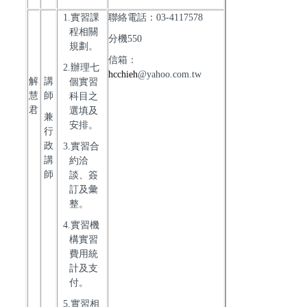
1.實習課
聯絡電話：03-4117578
程相關
分機550
規劃。
信箱：
2.辦理七
hcchieh
@yahoo.com.tw
解
講
個實習
慧
師
科目之
君
選填及
兼
安排。
行
政
3.實習合
講
約洽
師
談、簽
訂及彙
整。
4.實習機
構實習
費用統
計及支
付。
5.實習相